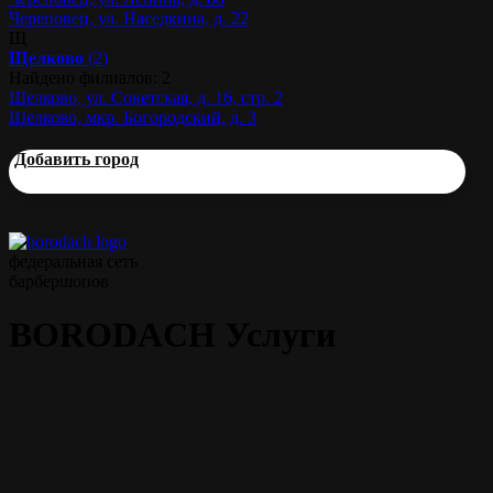
Череповец, ул. Наседкина, д. 22
Щ
Щелково
(2)
Найдено филиалов: 2
Щелково, ул. Советская, д. 16, стр. 2
Щелково, мкр. Богородский, д. 3
Добавить город
федеральная сеть
барбершопов
BORODACH Услуги
Прайс
Мужская стрижка
45 мин.
от 1000 р.
Моделирование бороды
45 мин.
от 700 р.