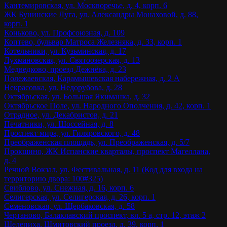
Кантемировская, ул. Москворечье, д. 4, корп. 6
ЖК Бунинские Луга, ул. Александры Монаховой, д. 88,
корп. 1
Коньково, ул. Профсоюзная, д. 109
Коптево, бульвар Матроса Железняка, д. 33, корп. 1
Котельники, ул. Кузьминская, д. 17
Лухмановская, ул. Святоозерская, д. 13
Медведково, проезд Дежнёва, д. 23
Полежаевская, Карамышевская набережная, д. 2 А
Некрасовка, ул. Недорубова, д. 28
Октябрьская, ул. Большая Якиманка, д. 32
Октябрьское Поле, ул. Народного Ополчения, д. 42, корп. 1
Отрадное, ул. Декабристов, д. 21
Печатники, ул. Шоссейная, д. 8
Проспект мира, ул. Гиляровского, д. 48
Преображенская площадь, ул. Преображенская, д. 5/7
Прокшино, ЖК Испанские кварталы, проспект Магеллана,
д. 4
Речной Вокзал, ул. Фестивальная, д. 11 (Код для входа на
территорию двора: 100#325)
Свиблово, ул. Снежная, д. 16, корп. 6
Селигерская, ул. Селигерская, д. 26, корп. 1
Семеновская, ул. Щербаковская, д. 58
Чертаново, Балаклавский проспект, вл. 5 а, стр. 12, этаж 2
Шелепиха, Шмитовский проезд, д. 39, корп. 1