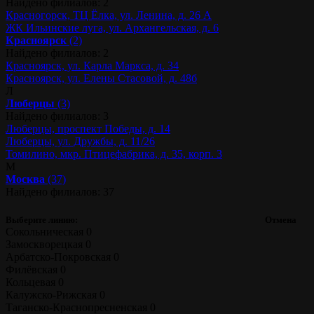
Найдено филиалов: 2
Красногорск, ТЦ Ёлка, ул. Ленина, д. 26 А
ЖК Ильинские луга, ул. Архангельская, д. 6
Красноярск
(2)
Найдено филиалов: 2
Красноярск, ул. Карла Маркса, д. 34
Красноярск, ул. Елены Стасовой, д. 48б
Л
Люберцы
(3)
Найдено филиалов: 3
Люберцы, проспект Победы, д. 14
Люберцы, ул. Дружбы, д. 11/26
Томилино, мкр. Птицефабрика, д. 35, корп. 3
М
Москва
(37)
Найдено филиалов: 37
Выберите линию:
Отмена
Сокольническая
0
Замоскворецкая
0
Арбатско-Покровская
0
Филёвская
0
Кольцевая
0
Калужско-Рижская
0
Таганско-Краснопресненская
0