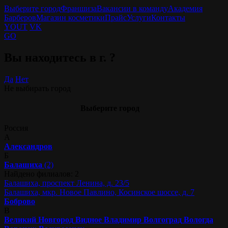
Выберите город
Франшиза
Вакансии в команду
Академия
Барберов
Магазин косметики
Прайс
Услуги
Контакты
YOUT
VK
GO
Вы находитесь в г.
?
Да
Нет
Не выбирать город
Выберите город
Россия
А
Александров
Б
Балашиха
(2)
Найдено филиалов: 2
Балашиха, проспект Ленина, д. 23/5
Балашиха, мкр. Новое Павлино, Косинское шоссе, д. 7
Боброво
В
Великий Новгород
Видное
Владимир
Волгоград
Вологда