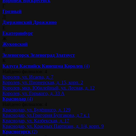
Воронеж
Воскресенск
Г
Грозный
Д
Дзержинский
Дрожжино
Е
Екатеринбург
Ж
Жуковский
З
Зеленогорск
Зеленоград
Златоуст
К
Калуга
Каспийск
Кинешма
Королев
(4)
Найдено филиалов: 4
Королев, ул. Исаева, д. 7
Королев, ул. Пионерская, д. 15, корп. 2
Королев, мкр. Юбилейный, ул. Лесная, д. 12
Королев, ул. Горького, д. 33 А
Краснодар
(4)
Найдено филиалов: 4
Краснодар, ул. Будённого, д. 129
Краснодар, ул.Григория Булгакова, д.7 к.1
Краснодар, ул. Казбекская, д. 17
Краснодар, ул. Красных Партизан, д. 1/4, корп. 9
Красногорск
(2)