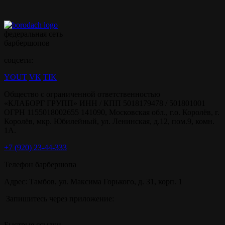
федеральная сеть
барбершопов
соцсети:
YOUT
VK
TIK
Общество с ограниченной ответственностью
«КЛАБОРГ ГРУПП» ИНН / КПП 5018179478 / 501801001
ОГРН 1155018002655 141090, Московская обл., г.о. Королёв, г.
Королёв, мкр. Юбилейный, ул. Ленинская, д.12, пом.9, комн.
1А.
+7 (920) 23-44-333
Телефон барбершопа
Адрес: Тамбов, ул. Максима Горького, д. 31, корп. 1
Запишитесь через приложение:
Быстрые ссылки