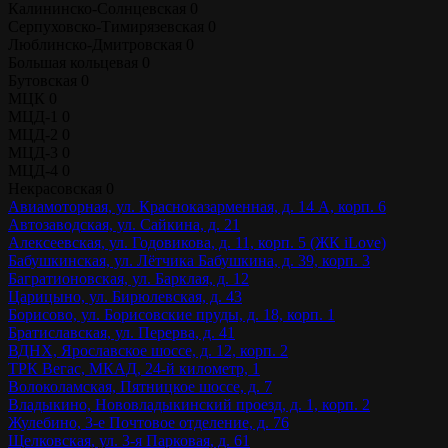
Калининско-Солнцевская
0
Серпуховско-Тимирязевская
0
Люблинско-Дмитровская
0
Большая кольцевая
0
Бутовская
0
МЦК
0
МЦД-1
0
МЦД-2
0
МЦД-3
0
МЦД-4
0
Некрасовская
0
Авиамоторная, ул. Красноказарменная, д. 14 А, корп. 6
Автозаводская, ул. Сайкина, д. 21
Алексеевская, ул. Годовикова, д. 11, корп. 5 (ЖК iLove)
Бабушкинская, ул. Лётчика Бабушкина, д. 39, корп. 3
Багратионовская, ул. Барклая, д. 12
Царицыно, ул. Бирюлевская, д. 43
Борисово, ул. Борисовские пруды, д. 18, корп. 1
Братиславская, ул. Перерва, д. 41
ВДНХ, Ярославское шоссе, д. 12, корп. 2
ТРК Вегас, МКАД, 24-й километр, 1
Волоколамская, Пятницкое шоссе, д. 7
Владыкино, Нововладыкинский проезд, д. 1, корп. 2
Жулебино, 3-е Почтовое отделение, д. 76
Щелковская, ул. 3-я Парковая, д. 61